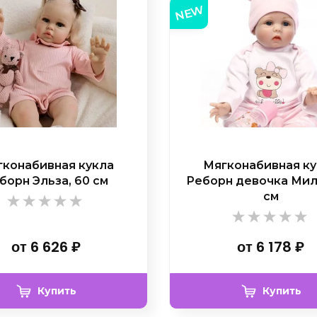
NEW
конабивная кукла
Мягконабивная к
борн Эльза, 60 см
Реборн девочка Мил
см
от
6 626
₽
от
6 178
₽
Купить
Купить