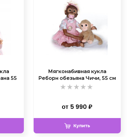
укла
Мягконабивная кукла
ана 55
Реборн обезьяна Чичи, 55 см
от
5 990
₽
Купить