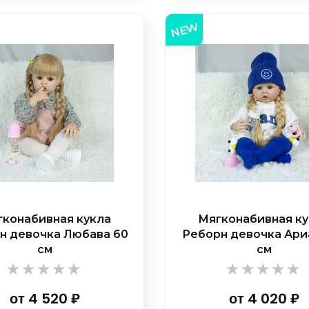
NEW
конабивная кукла
Мягконабивная к
н девочка Любава 60
Реборн девочка Ари
см
см
от
4 520
₽
от
4 020
₽