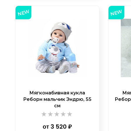
NEW
NEW
Мягконабивная кукла
Мяг
Реборн мальчик Эндрю, 55
Ребор
см
от
3 520
₽