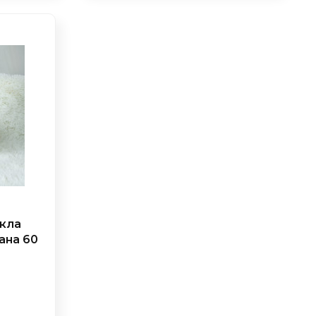
укла
ана 60