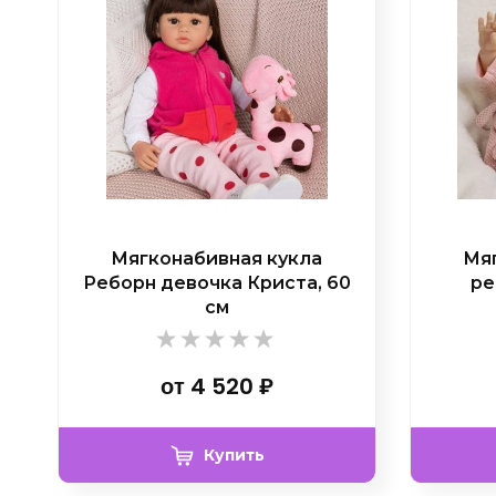
Мягконабивная кукла
Мяг
Реборн девочка Криста, 60
ре
см
от
4 520
₽
Купить