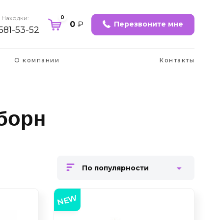
0
 Находки:
0
₽
Перезвоните мне
 581-53-52
О компании
Контакты
борн
По популярности
NEW