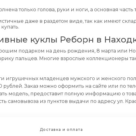
ена только голова, руки и ноги, а основная часть т
тичные даже в раздетом виде, так как имеют склад
купать.
ивные куклы Реборн в Наход
ошим подарком на день рождения, 8 марта или Новы
торику пальцев. Многие взрослые коллекционеры т
йти игрушечных младенцев мужского и женского пола
рублей. Заказ можно оформить на сайте или по телеф
ь модель, предоставит полную информацию о товар
ть самовывоза из пунктов выдачи по адресу ул. Крас
Доставка и оплата